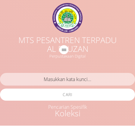
MTS PESANTREN TERPADU
AL FAUZAN
Perpustakaan Digital
CARI
Pencarian Spesifik
Koleksi