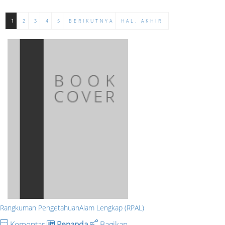
1
2
3
4
5
BERIKUTNYA
HAL. AKHIR
Rangkuman PengetahuanAlam Lengkap (RPAL)
Komentar
Penanda
Bagikan