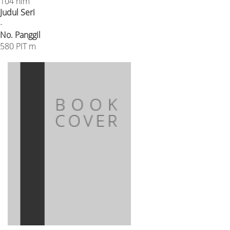
104 hlm
Judul Seri
-
No. Panggil
580 PIT m