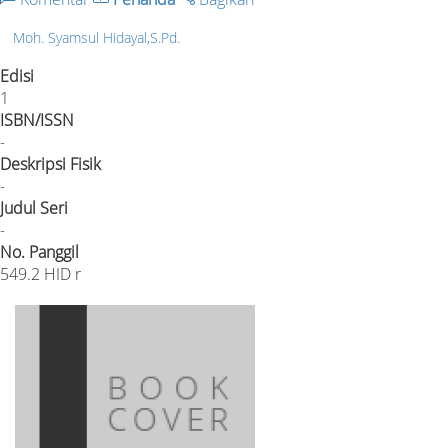
Moh. Syamsul Hidayal,S.Pd.
Edisi
1
ISBN/ISSN
-
Deskripsi Fisik
-
Judul Seri
-
No. Panggil
549.2 HID r