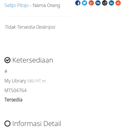
Setijo Pitojo
- Nama Orang
Tidak Tersedia Deskripsi
Ketersediaan
#
My Library
580 PIT m
MTS04764
Tersedia
Informasi Detail