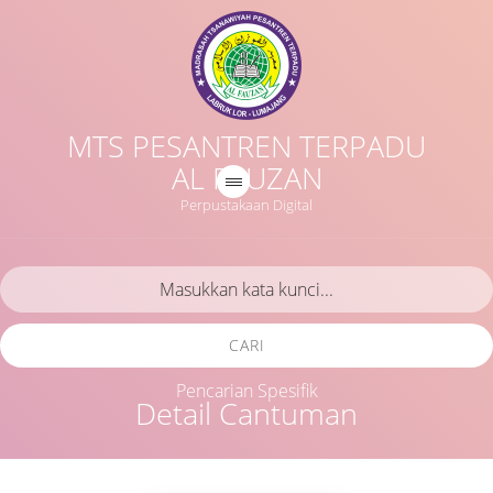
MTS PESANTREN TERPADU
AL FAUZAN
Perpustakaan Digital
CARI
Pencarian Spesifik
Detail Cantuman