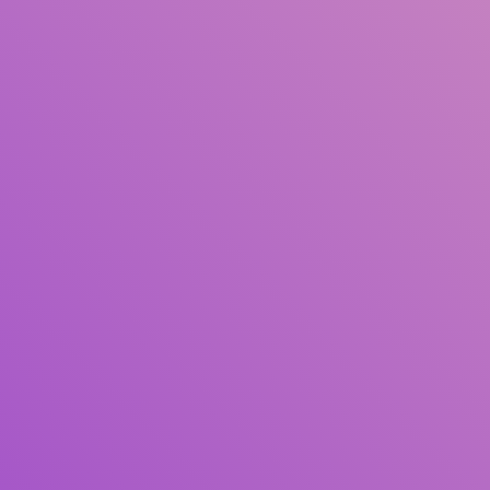
Judul
Pengarang
Subjek
ISBN/ISSN
Tipe Koleksi
Lokasi
GMD