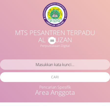
MTS PESANTREN TERPADU
AL FAUZAN
Perpustakaan Digital
CARI
Pencarian Spesifik
Area Anggota