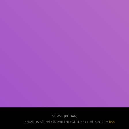
Subjek
ISBN/ISSN
Tipe Koleksi
Lokasi
GMD
Cari
SLIMS 9 (BULIAN)
BERANDA
FACEBOOK
TWITTER
YOUTUBE
GITHUB
FORUM
RSS