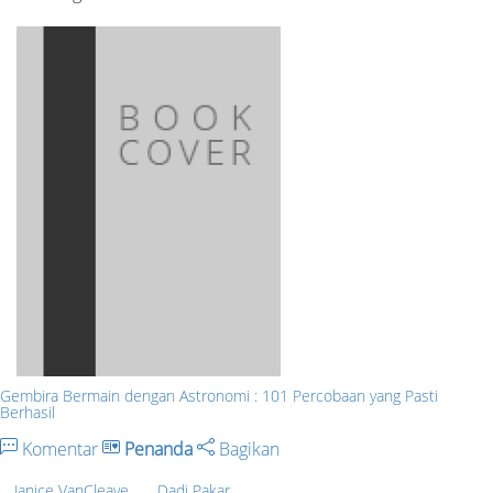
Gembira Bermain dengan Astronomi : 101 Percobaan yang Pasti
Berhasil
Komentar
Penanda
Bagikan
Janice VanCleave
Dadi Pakar