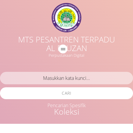
MTS PESANTREN TERPADU
AL FAUZAN
Perpustakaan Digital
CARI
Pencarian Spesifik
Koleksi