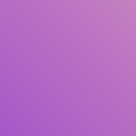
Judul
Pengarang
Subjek
ISBN/ISSN
Tipe Koleksi
Lokasi
GMD