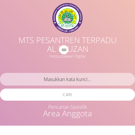
MTS PESANTREN TERPADU
AL FAUZAN
Perpustakaan Digital
CARI
Pencarian Spesifik
Area Anggota