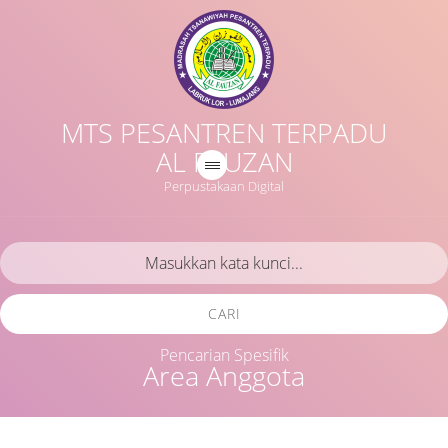
MTS PESANTREN TERPADU
AL FAUZAN
Perpustakaan Digital
CARI
Pencarian Spesifik
Area Anggota