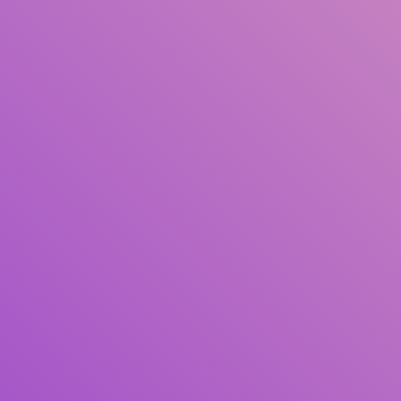
Judul
Pengarang
Subjek
ISBN/ISSN
Tipe Koleksi
Lokasi
GMD