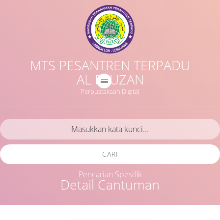
MTS PESANTREN TERPADU
AL FAUZAN
Perpustakaan Digital
CARI
Pencarian Spesifik
Detail Cantuman