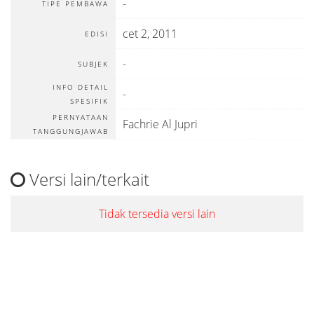
-
TIPE PEMBAWA
cet 2, 2011
EDISI
-
SUBJEK
INFO DETAIL
-
SPESIFIK
PERNYATAAN
Fachrie Al Jupri
TANGGUNGJAWAB
Versi lain/terkait
Tidak tersedia versi lain