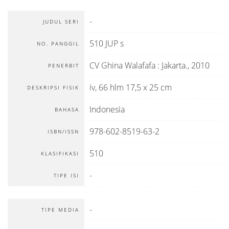
-
JUDUL SERI
510 JUP s
NO. PANGGIL
CV Ghina Walafafa
:
Jakarta
.,
2010
PENERBIT
iv, 66 hlm 17,5 x 25 cm
DESKRIPSI FISIK
Indonesia
BAHASA
978-602-8519-63-2
ISBN/ISSN
510
KLASIFIKASI
-
TIPE ISI
-
TIPE MEDIA