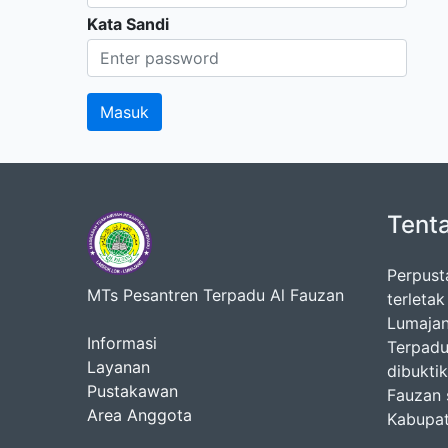
Kata Sandi
Tent
Perpust
MTs Pesantren Terpadu Al Fauzan
terleta
Lumajan
Informasi
Terpadu
Layanan
dibukti
Pustakawan
Fauzan 
Area Anggota
Kabupat