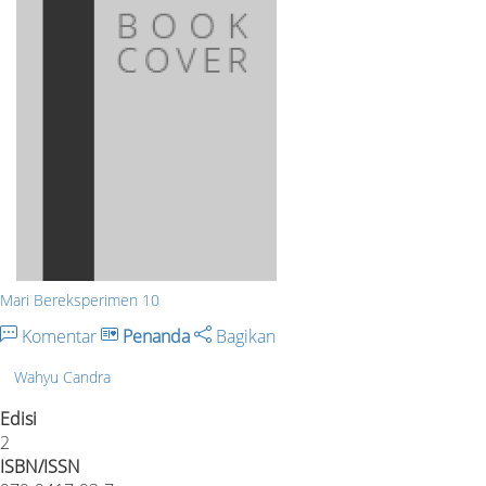
Mari Bereksperimen 10
Komentar
Penanda
Bagikan
Wahyu Candra
Edisi
2
ISBN/ISSN