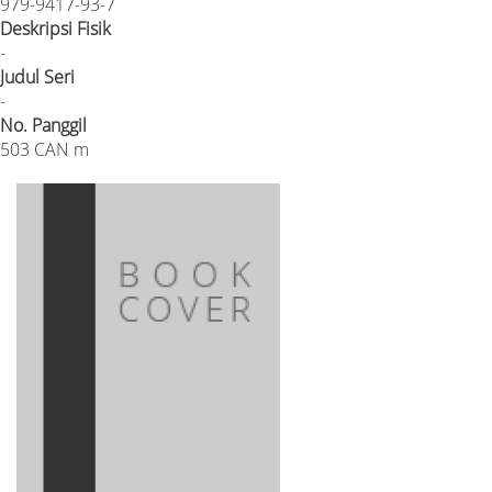
979-9417-93-7
Deskripsi Fisik
-
Judul Seri
-
No. Panggil
503 CAN m