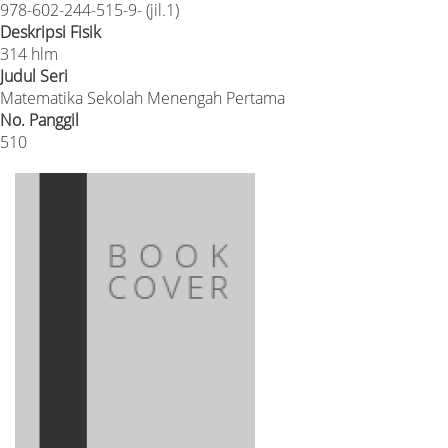
978-602-244-515-9- (jil.1)
Deskripsi Fisik
314 hlm
Judul Seri
Matematika Sekolah Menengah Pertama
No. Panggil
510