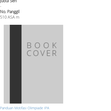
Judul Seri
-
No. Panggil
510 ASA m
Panduan Motifasi Olimpiade IPA