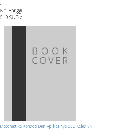
-
No. Panggil
510 SUD c
Matematika Konsep Dan Aplikasinya BSE Kelas VII