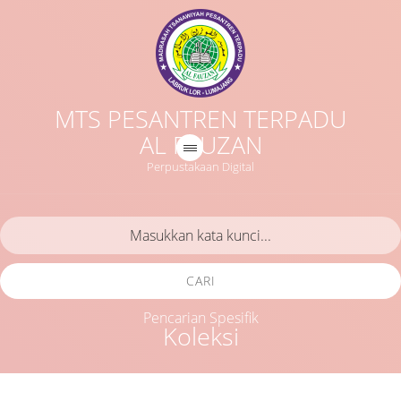
MTS PESANTREN TERPADU
AL FAUZAN
Perpustakaan Digital
CARI
Pencarian Spesifik
Koleksi