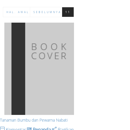
HAL. AWAL
SEBELUMNYA
11
Tanaman Bumbu dan Pewarna Nabati
Komentar
Penanda
Bagikan