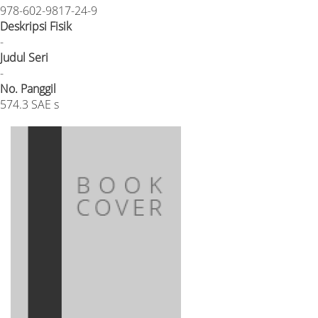
978-602-9817-24-9
Deskripsi Fisik
-
Judul Seri
-
No. Panggil
574.3 SAE s