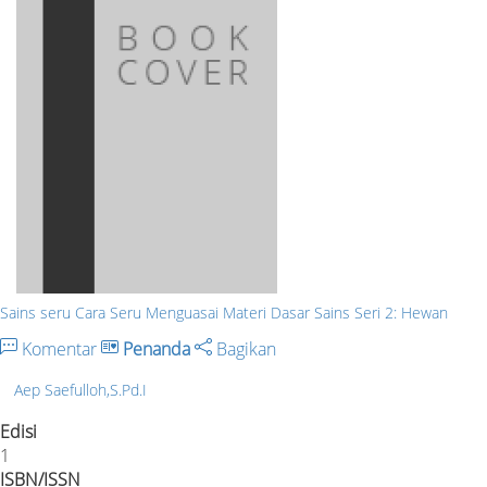
Sains seru Cara Seru Menguasai Materi Dasar Sains Seri 2: Hewan
Komentar
Penanda
Bagikan
Aep Saefulloh,S.Pd.I
Edisi
1
ISBN/ISSN