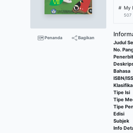
#
My 
507 
Informa
Penanda
Bagikan
Judul Se
No. Pang
Penerbi
Deskrips
Bahasa
ISBN/IS
Klasifika
Tipe Isi
Tipe Me
Tipe P
Edisi
Subjek
Info Deta