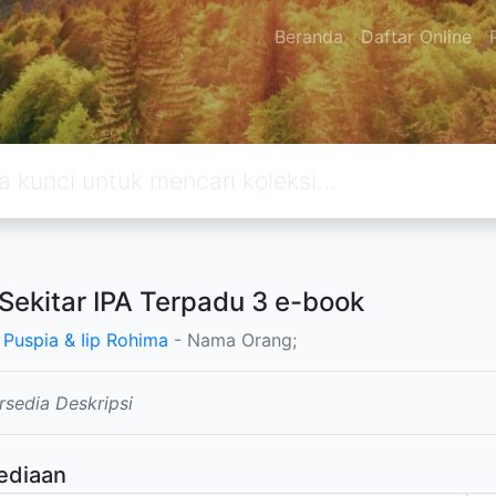
Beranda
Daftar Online
Sekitar IPA Terpadu 3 e-book
 Puspia & Iip Rohima
- Nama Orang;
rsedia Deskripsi
ediaan