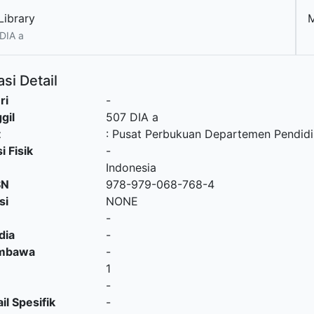
Library
DIA a
si Detail
ri
-
gil
507 DIA a
t
:
Pusat Perbukuan Departemen Pendidi
i Fisik
-
Indonesia
SN
978-979-068-768-4
si
NONE
-
dia
-
embawa
-
1
-
il Spesifik
-