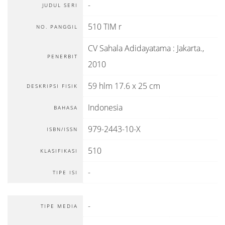
-
JUDUL SERI
510 TIM r
NO. PANGGIL
CV Sahala Adidayatama
:
Jakarta
.,
PENERBIT
2010
59 hlm 17.6 x 25 cm
DESKRIPSI FISIK
Indonesia
BAHASA
979-2443-10-X
ISBN/ISSN
510
KLASIFIKASI
-
TIPE ISI
-
TIPE MEDIA