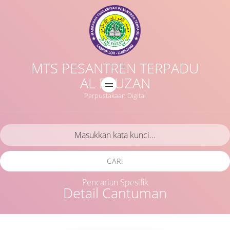
MTS PESANTREN TERPADU
AL FAUZAN
Perpustakaan Digital
CARI
Pencarian Spesifik
Detail Cantuman