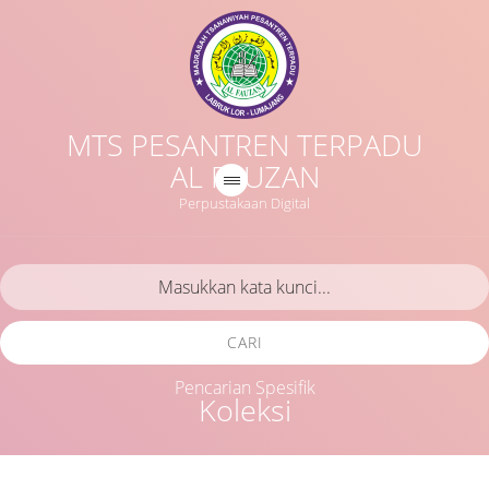
MTS PESANTREN TERPADU
AL FAUZAN
Perpustakaan Digital
CARI
Pencarian Spesifik
Koleksi