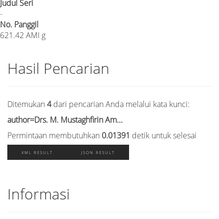
Judul Seri
-
No. Panggil
621.42 AMI g
Hasil Pencarian
Ditemukan
4
dari pencarian Anda melalui kata kunci:
author=Drs. M. Mustaghfirin Am...
Permintaan membutuhkan
0.01391
detik untuk selesai
XML RESULT
JSON RESULT
Informasi