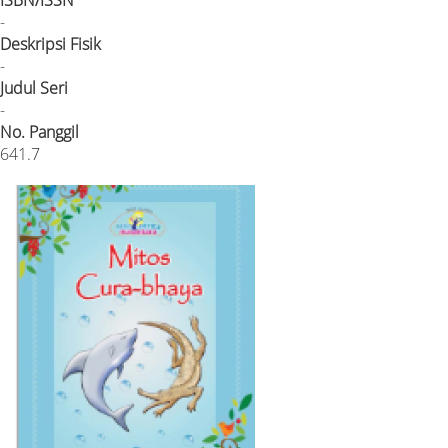
ISBN/ISSN
-
Deskripsi Fisik
-
Judul Seri
-
No. Panggil
641.7