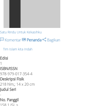
Satu Rindu Untuk Kekasihku
Komentar
Penanda
Bagikan
Tim Islam kita Indah
Edisi
1
ISBN/ISSN
978-979-017-354-4
Deskripsi Fisik
218 hlm,; 14 x 20 cm
Judul Seri
-
No. Panggil
158.1 ISL s