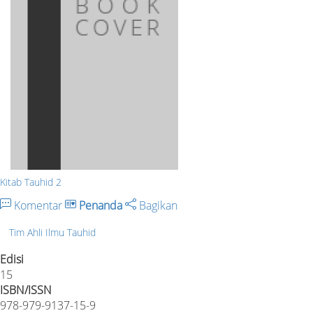
Kitab Tauhid 2
Komentar
Penanda
Bagikan
Tim Ahli Ilmu Tauhid
Edisi
15
ISBN/ISSN
978-979-9137-15-9