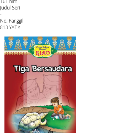
161 hlm
Judul Seri
-
No. Panggil
813 YAT s