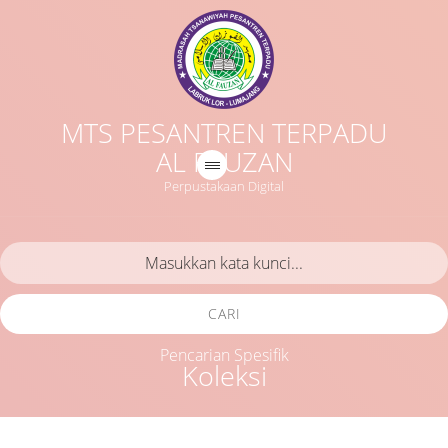
MTS PESANTREN TERPADU
AL FAUZAN
Perpustakaan Digital
CARI
Pencarian Spesifik
Koleksi