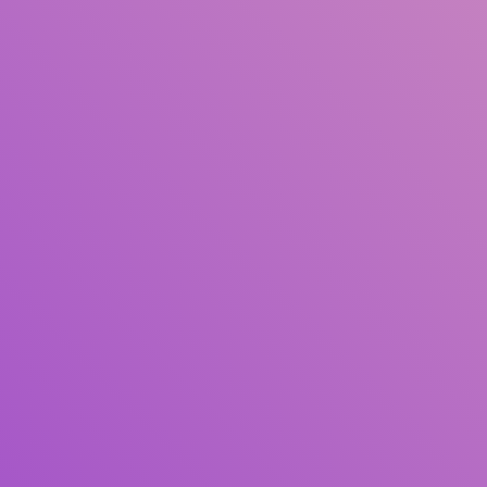
Judul
Pengarang
Subjek
ISBN/ISSN
Tipe Koleksi
Lokasi
GMD