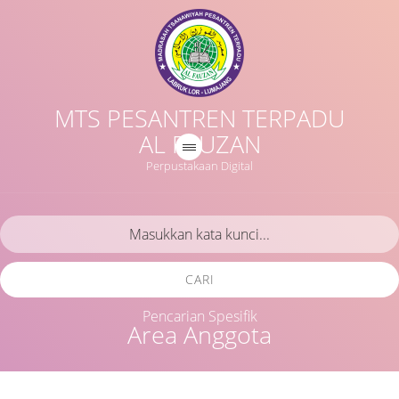
MTS PESANTREN TERPADU
AL FAUZAN
Perpustakaan Digital
CARI
Pencarian Spesifik
Area Anggota