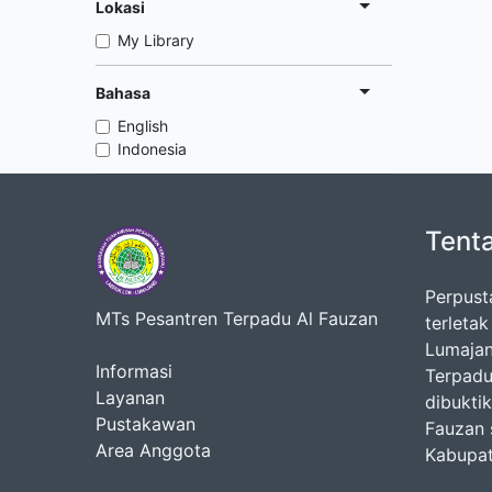
Lokasi
My Library
Bahasa
English
Indonesia
Tent
Perpust
MTs Pesantren Terpadu Al Fauzan
terleta
Lumajan
Informasi
Terpadu
Layanan
dibukti
Pustakawan
Fauzan 
Area Anggota
Kabupat