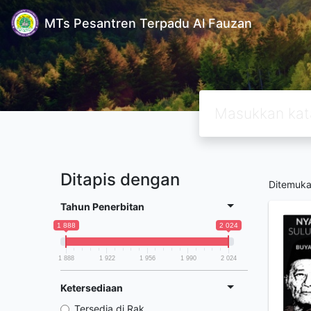
MTs Pesantren Terpadu Al Fauzan
Ditapis dengan
Ditemuk
Tahun Penerbitan
1 888
2 024
1 888
1 922
1 956
1 990
2 024
Ketersediaan
Tersedia di Rak