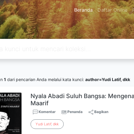
Beranda
Daftar Online
an
1
dari pencarian Anda melalui kata kunci:
author=Yudi Latif, dkk
Nyala Abadi Suluh Bangsa: Mengena
Maarif
Komentar
Penanda
Bagikan
Yudi
Latif
,
dkk