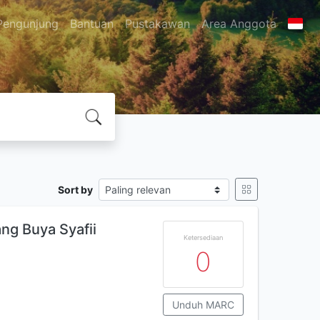
Pengunjung
Bantuan
Pustakawan
Area Anggota
Sort by
ng Buya Syafii
Ketersediaan
0
Unduh MARC