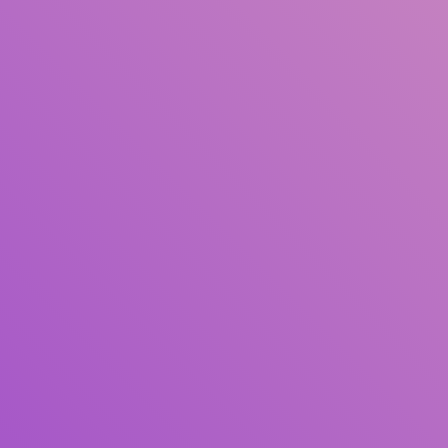
Judul
Pengarang
Subjek
ISBN/ISSN
Tipe Koleksi
Lokasi
GMD