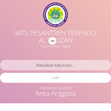
MTS PESANTREN TERPADU
AL FAUZAN
Perpustakaan Digital
CARI
Pencarian Spesifik
Area Anggota