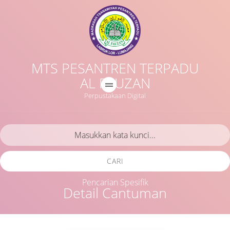
MTS PESANTREN TERPADU
AL FAUZAN
Perpustakaan Digital
CARI
Pencarian Spesifik
Detail Cantuman