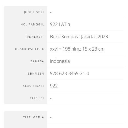
-
JUDUL SERI
922 LAT n
NO. PANGGIL
Buku Kompas
:
Jakarta
.,
2023
PENERBIT
xxvi + 198 hlm,; 15 x 23 cm
DESKRIPSI FISIK
Indonesia
BAHASA
978-623-3469-21-0
ISBN/ISSN
922
KLASIFIKASI
-
TIPE ISI
-
TIPE MEDIA