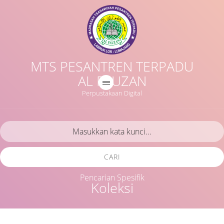
MTS PESANTREN TERPADU
AL FAUZAN
Perpustakaan Digital
CARI
Pencarian Spesifik
Koleksi