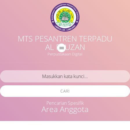
MTS PESANTREN TERPADU
AL FAUZAN
Perpustakaan Digital
CARI
Pencarian Spesifik
Area Anggota