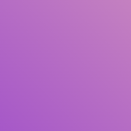
Judul
Pengarang
Subjek
ISBN/ISSN
Tipe Koleksi
Lokasi
GMD