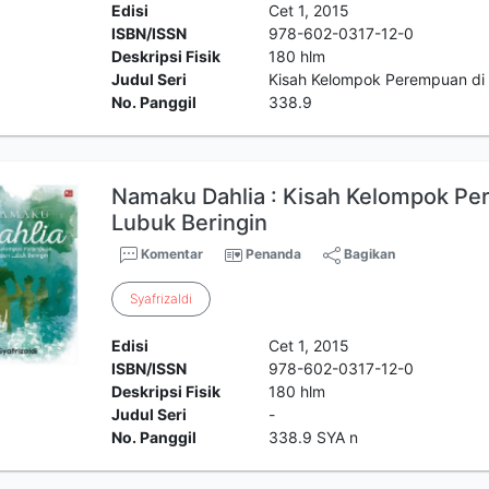
Edisi
Cet 1, 2015
ISBN/ISSN
978-602-0317-12-0
Deskripsi Fisik
180 hlm
Judul Seri
Kisah Kelompok Perempuan di 
No. Panggil
338.9
Namaku Dahlia : Kisah Kelompok Pe
Lubuk Beringin
Komentar
Penanda
Bagikan
Syafrizaldi
Edisi
Cet 1, 2015
ISBN/ISSN
978-602-0317-12-0
Deskripsi Fisik
180 hlm
Judul Seri
-
No. Panggil
338.9 SYA n