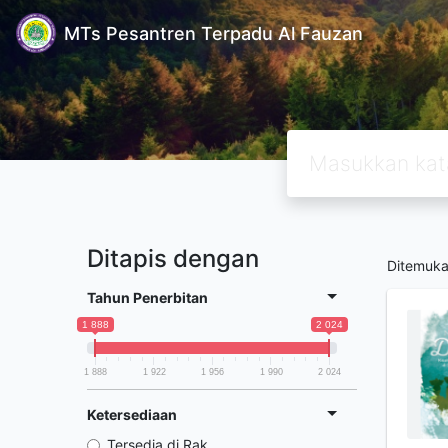
MTs Pesantren Terpadu Al Fauzan
Ditapis dengan
Ditemuk
Tahun Penerbitan
1 888
2 024
1 888
1 922
1 956
1 990
2 024
Ketersediaan
Tersedia di Rak