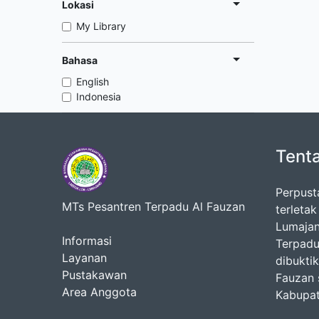
Lokasi
My Library
Bahasa
English
Indonesia
Tent
Perpust
MTs Pesantren Terpadu Al Fauzan
terleta
Lumajan
Informasi
Terpadu
Layanan
dibukti
Pustakawan
Fauzan 
Area Anggota
Kabupat