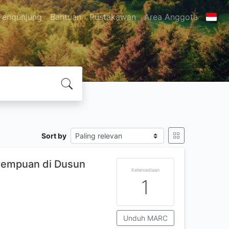
Pengunjung
Bantuan
Pustakawan
Area Anggota
Sort by
rempuan di Dusun
Ketersediaan
1
Unduh MARC