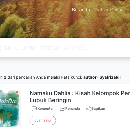
Beranda
Daftar Online
an
2
dari pencarian Anda melalui kata kunci:
author=Syafrizaldi
Namaku Dahlia : Kisah Kelompok Pe
Lubuk Beringin
Komentar
Penanda
Bagikan
Syafrizaldi