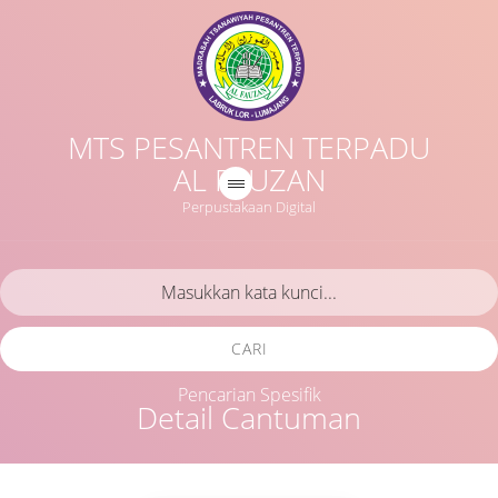
MTS PESANTREN TERPADU
AL FAUZAN
Perpustakaan Digital
CARI
Pencarian Spesifik
Detail Cantuman