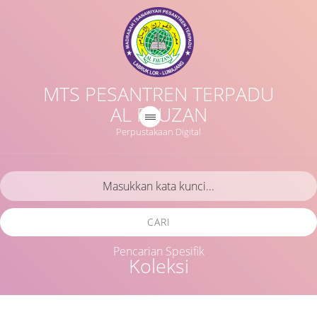
MTS PESANTREN TERPADU
AL FAUZAN
Perpustakaan Digital
CARI
Pencarian Spesifik
Koleksi