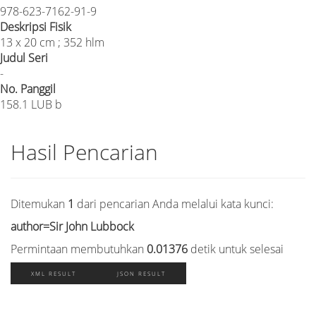
978-623-7162-91-9
Deskripsi Fisik
13 x 20 cm ; 352 hlm
Judul Seri
-
No. Panggil
158.1 LUB b
Hasil Pencarian
Ditemukan
1
dari pencarian Anda melalui kata kunci:
author=Sir John Lubbock
Permintaan membutuhkan
0.01376
detik untuk selesai
XML RESULT
JSON RESULT