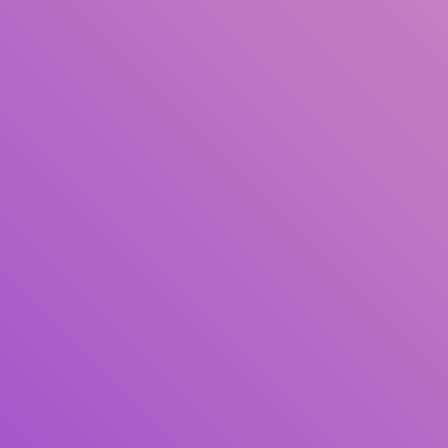
Judul
Pengarang
Subjek
ISBN/ISSN
Tipe Koleksi
Lokasi
GMD