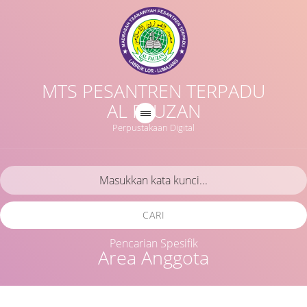
MTS PESANTREN TERPADU
AL FAUZAN
Perpustakaan Digital
CARI
Pencarian Spesifik
Area Anggota