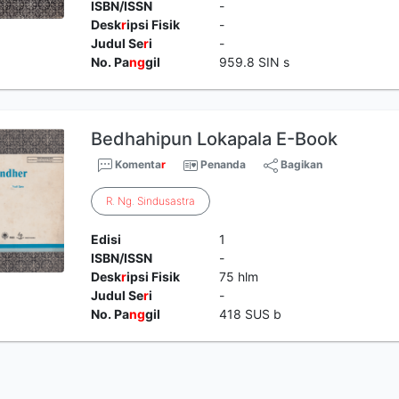
ISBN/ISSN
-
Desk
r
ipsi Fisik
-
Judul Se
r
i
-
No. Pa
ng
gil
959.8 SIN s
Bedhahipun Lokapala E-Book
Komenta
r
Penanda
Bagikan
R
.
Ng
.
Sindusastra
Edisi
1
ISBN/ISSN
-
Desk
r
ipsi Fisik
75 hlm
Judul Se
r
i
-
No. Pa
ng
gil
418 SUS b