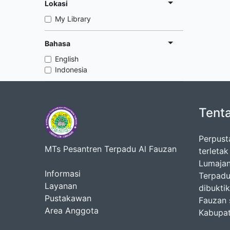
Lokasi
My Library
Bahasa
English
Indonesia
Tent
Perpust
MTs Pesantren Terpadu Al Fauzan
terleta
Lumajan
Informasi
Terpadu
Layanan
dibukti
Pustakawan
Fauzan 
Area Anggota
Kabupat