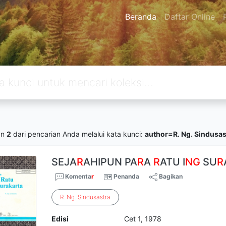
Beranda
Daftar Online
an
2
dari pencarian Anda melalui kata kunci:
author=R. Ng. Sindusas
SEJA
R
AHIPUN PA
R
A
R
ATU I
NG
SU
R
Komenta
r
Penanda
Bagikan
R
.
Ng
.
Sindusastra
Edisi
Cet 1, 1978