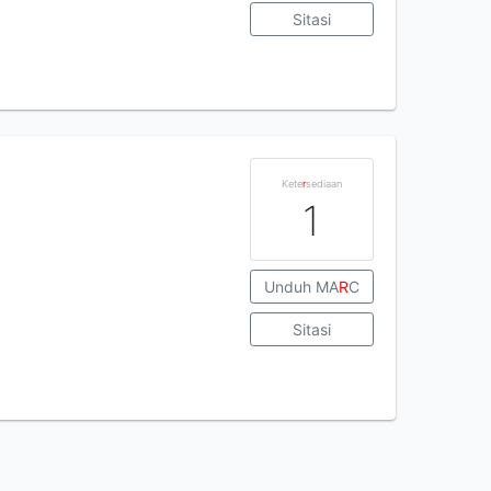
Sitasi
Kete
r
sediaan
1
Unduh MA
R
C
Sitasi