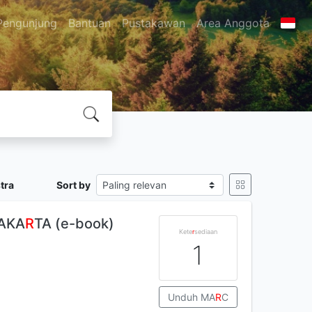
Pengunjung
Bantuan
Pustakawan
Area Anggota
tra
Sort by
AKA
R
TA (e-book)
Kete
r
sediaan
1
Unduh MA
R
C