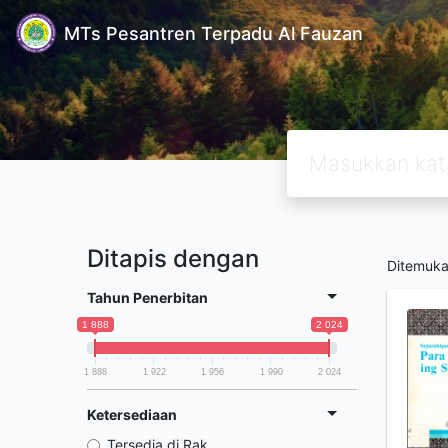
MTs Pesantren Terpadu Al Fauzan
Ditapis dengan
Ditemuk
Tahun Penerbitan
1 888
2 024
1 888
1 922
1 956
1 990
2 024
Ketersediaan
Tersedia di Rak