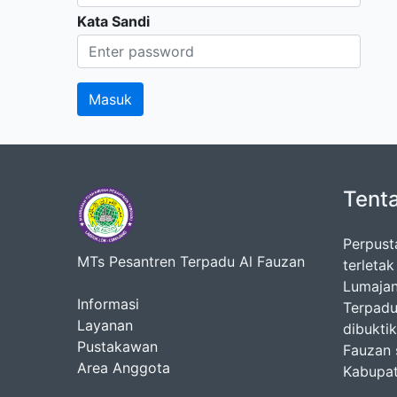
Kata Sandi
Tent
Perpust
MTs Pesantren Terpadu Al Fauzan
terleta
Lumajan
Informasi
Terpadu
Layanan
dibukti
Pustakawan
Fauzan 
Area Anggota
Kabupat