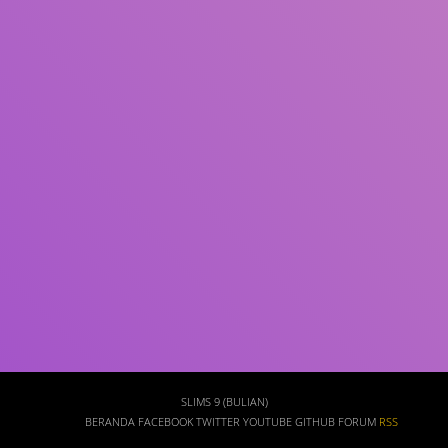
Subjek
ISBN/ISSN
Tipe Koleksi
Lokasi
GMD
Cari
SLIMS 9 (BULIAN)
BERANDA
FACEBOOK
TWITTER
YOUTUBE
GITHUB
FORUM
RSS