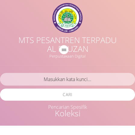
MTS PESANTREN TERPADU
AL FAUZAN
Perpustakaan Digital
CARI
Pencarian Spesifik
Koleksi