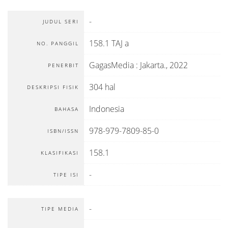
-
JUDUL SERI
158.1 TAJ a
NO. PANGGIL
GagasMedia
:
Jakarta
.,
2022
PENERBIT
304 hal
DESKRIPSI FISIK
Indonesia
BAHASA
978-979-7809-85-0
ISBN/ISSN
158.1
KLASIFIKASI
-
TIPE ISI
-
TIPE MEDIA