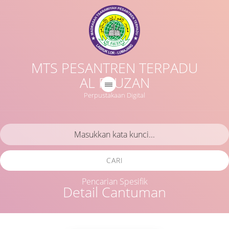
MTS PESANTREN TERPADU
AL FAUZAN
Perpustakaan Digital
CARI
Pencarian Spesifik
Detail Cantuman