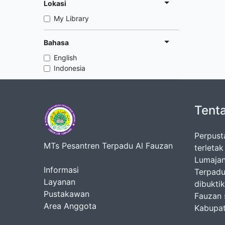
Lokasi
My Library
Bahasa
English
Indonesia
Tent
Perpust
MTs Pesantren Terpadu Al Fauzan
terleta
Lumajan
Informasi
Terpadu
Layanan
dibukti
Pustakawan
Fauzan 
Area Anggota
Kabupat