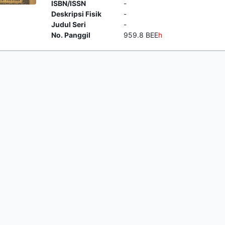
ISBN/ISSN
-
Deskripsi Fisik
-
Judul Seri
-
No. Panggil
959.8 BEE
h