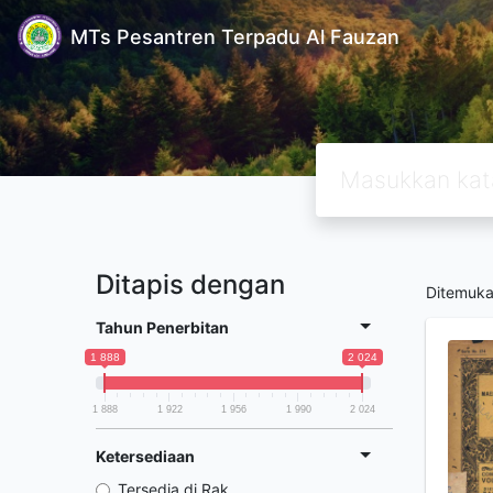
MTs Pesantren Terpadu Al Fauzan
Ditapis dengan
Ditemuk
Tahun Penerbitan
1 888
2 024
1 888
1 922
1 956
1 990
2 024
Ketersediaan
Tersedia di Rak