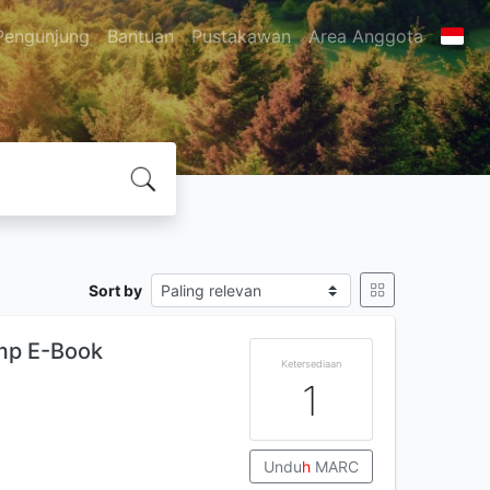
Pengunjung
Bantuan
Pustakawan
Area Anggota
Sort by
mp E-Book
Ketersediaan
1
Undu
h
MARC