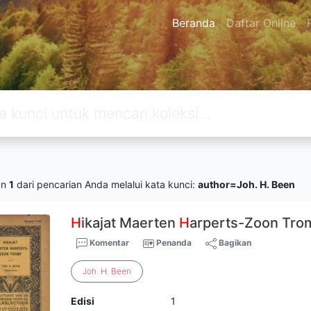
Beranda
Daftar Online
an
1
dari pencarian Anda melalui kata kunci:
author=Joh. H. Been
H
ikajat Maerten
H
arperts-Zoon Tro
Komentar
Penanda
Bagikan
Joh
.
H
.
Been
Edisi
1