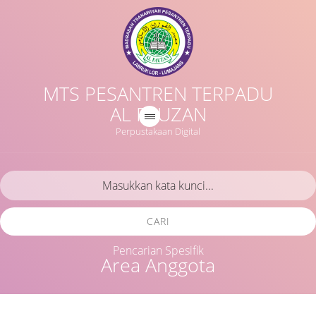
MTS PESANTREN TERPADU
AL FAUZAN
Perpustakaan Digital
CARI
Pencarian Spesifik
Area Anggota