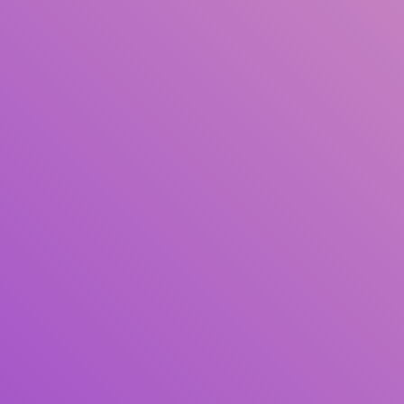
Judul
Pengarang
Subjek
ISBN/ISSN
Tipe Koleksi
Lokasi
GMD