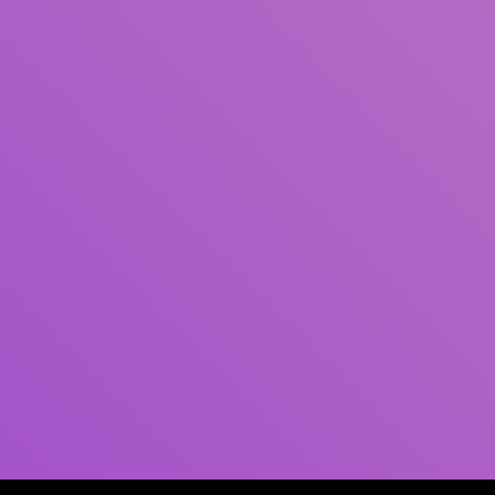
Pengarang
Subjek
ISBN/ISSN
Tipe Koleksi
Lokasi
GMD
Cari