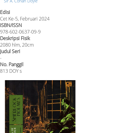
Sir A. Conan Doyle
Edisi
Cet Ke-5, Februari 2024
ISBN/ISSN
978-602-0637-09-9
Deskripsi Fisik
2080 hlm, 20cm
Judul Seri
-
No. Panggil
813 DOY s