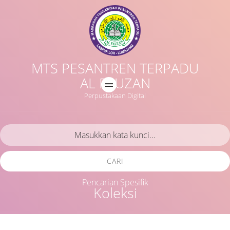
MTS PESANTREN TERPADU
AL FAUZAN
Perpustakaan Digital
CARI
Pencarian Spesifik
Koleksi