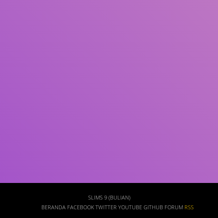
Subjek
ISBN/ISSN
Tipe Koleksi
Lokasi
GMD
Cari
SLIMS 9 (BULIAN)
BERANDA
FACEBOOK
TWITTER
YOUTUBE
GITHUB
FORUM
RSS