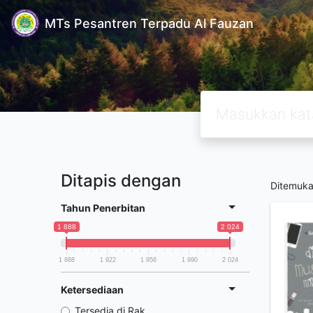
MTs Pesantren Terpadu Al Fauzan
Ditapis dengan
Ditemuk
Tahun Penerbitan
1 888
2 024
1 888
1 922
1 956
1 990
2 024
Ketersediaan
Tersedia di Rak