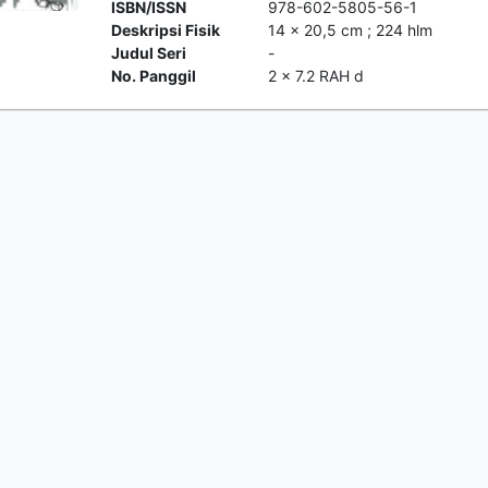
ISBN/ISSN
978-602-5805-56-1
Deskripsi Fisik
14 x 20,5 cm ; 224 hlm
Judul Seri
-
No. Panggil
2 x 7.2 RAH d