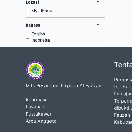
Lokasi
My Library
Bahasa
English
Indonesia
Tent
Perpust
MTs Pesantren Terpadu Al Fauzan
terleta
Lumajan
Informasi
Terpadu
Layanan
dibukti
Pustakawan
Fauzan 
Area Anggota
Kabupat