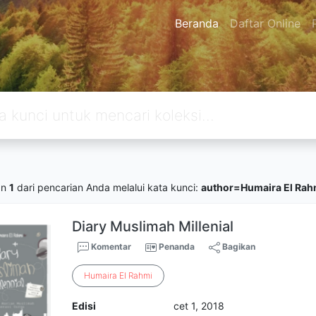
Beranda
Daftar Online
an
1
dari pencarian Anda melalui kata kunci:
author=Humaira El Rah
Diary Muslimah Millenial
Komentar
Penanda
Bagikan
Humaira
El
Rahmi
Edisi
cet 1, 2018