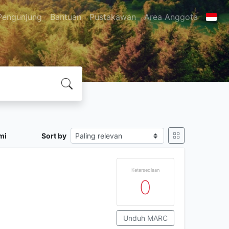
Pengunjung
Bantuan
Pustakawan
Area Anggota
mi
Sort by
Ketersediaan
0
Unduh MARC