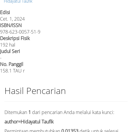
Hidayatul Taufik
Edisi
Cet. 1, 2024
ISBN/ISSN
978-623-0057-51-9
Deskripsi Fisik
192 hal
Judul Seri
-
No. Panggil
158.1 TAU r
Hasil Pencarian
Ditemukan
1
dari pencarian Anda melalui kata kunci:
author=Hidayatul Taufik
Permintaan membutuhkan
0.01353
detik untuk selesai