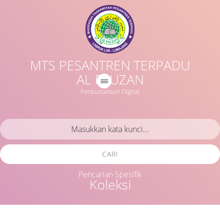
MTS PESANTREN TERPADU
AL FAUZAN
Perpustakaan Digital
CARI
Pencarian Spesifik
Koleksi