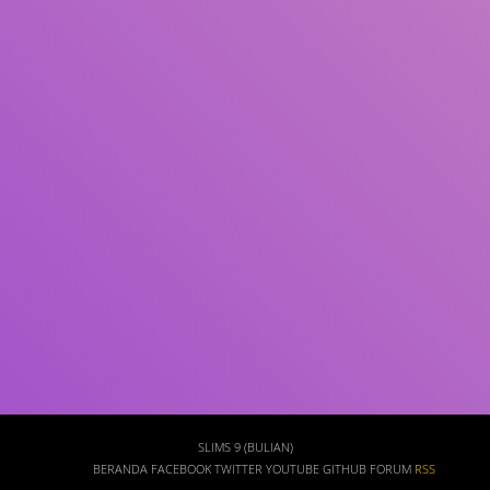
Subjek
ISBN/ISSN
Tipe Koleksi
Lokasi
GMD
Cari
SLIMS 9 (BULIAN)
BERANDA
FACEBOOK
TWITTER
YOUTUBE
GITHUB
FORUM
RSS