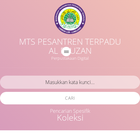
MTS PESANTREN TERPADU
AL FAUZAN
Perpustakaan Digital
CARI
Pencarian Spesifik
Koleksi