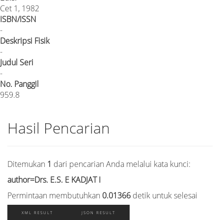
Cet 1, 1982
ISBN/ISSN
-
Deskripsi Fisik
-
Judul Seri
-
No. Panggil
959.8
Hasil Pencarian
Ditemukan
1
dari pencarian Anda melalui kata kunci:
author=Drs. E.S. E KADJAT I
Permintaan membutuhkan
0.01366
detik untuk selesai
XML RESULT
JSON RESULT