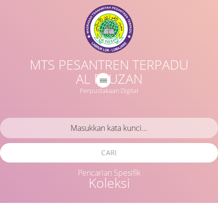
MTS PESANTREN TERPADU
AL FAUZAN
Perpustakaan Digital
CARI
Pencarian Spesifik
Koleksi