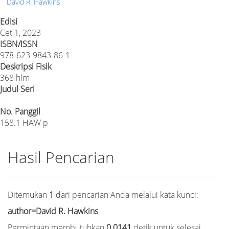
David R. Hawkins
Edisi
Cet 1, 2023
ISBN/ISSN
978-623-9843-86-1
Deskripsi Fisik
368 hlm
Judul Seri
-
No. Panggil
158.1 HAW p
Hasil Pencarian
Ditemukan
1
dari pencarian Anda melalui kata kunci:
author=David R. Hawkins
Permintaan membutuhkan
0.0141
detik untuk selesai