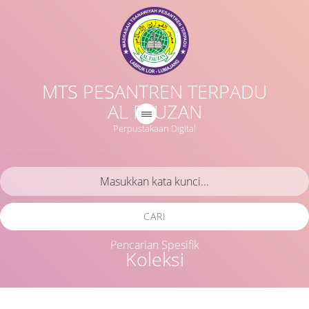
MTS PESANTREN TERPADU
AL FAUZAN
Perpustakaan Digital
CARI
Pencarian Spesifik
Koleksi