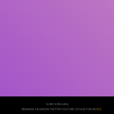
Subjek
ISBN/ISSN
Tipe Koleksi
Lokasi
GMD
Cari
SLIMS 9 (BULIAN)
BERANDA
FACEBOOK
TWITTER
YOUTUBE
GITHUB
FORUM
RSS