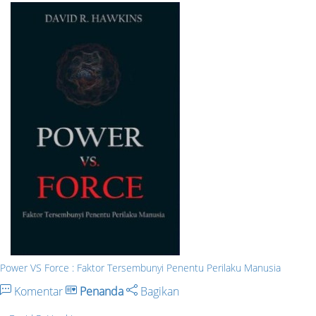
Power VS Force : Faktor Tersembunyi Penentu Perilaku Manusia
Komentar
Penanda
Bagikan