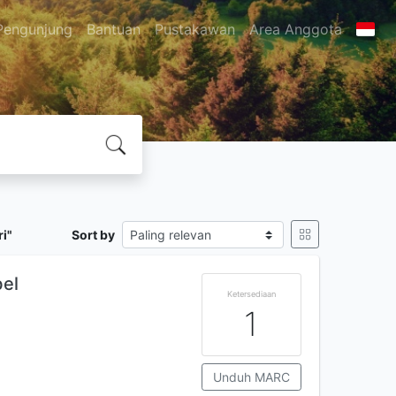
Pengunjung
Bantuan
Pustakawan
Area Anggota
i"
Sort by
bel
Ketersediaan
1
Unduh MARC