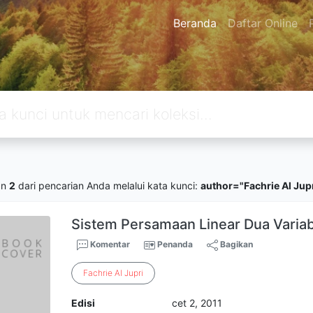
Beranda
Daftar Online
an
2
dari pencarian Anda melalui kata kunci:
author="Fachrie Al Jupr
Sistem Persamaan Linear Dua Varia
Komentar
Penanda
Bagikan
Fachrie
Al
Jupri
Edisi
cet 2, 2011