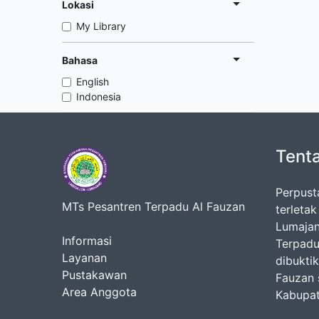
Lokasi
My Library
Bahasa
English
Indonesia
Tent
Perpust
MTs Pesantren Terpadu Al Fauzan
terleta
Lumajan
Informasi
Terpadu
Layanan
dibukti
Pustakawan
Fauzan 
Area Anggota
Kabupat