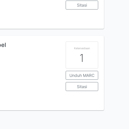
Sitasi
bel
Ketersediaan
1
Unduh MARC
Sitasi