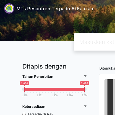
MTs Pesantren Terpadu Al Fauzan
Ditapis dengan
Ditemuk
Tahun Penerbitan
1 888
2 024
1 888
1 922
1 956
1 990
2 024
Ketersediaan
Tersedia di Rak