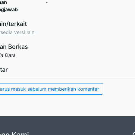
aan
-
ngjawab
ain/terkait
sedia versi lain
an Berkas
da Data
tar
arus masuk sebelum memberikan komentar
ang Kami