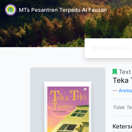
MTs Pesantren Terpadu Al Fauzan
Text
Teka 
Annis
Tidak Te
Keters