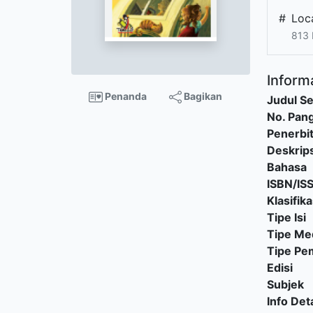
#
Loc
813 
Informa
Penanda
Bagikan
Judul Se
No. Pang
Penerbi
Deskrips
Bahasa
ISBN/IS
Klasifika
Tipe Isi
Tipe Me
Tipe P
Edisi
Subjek
Info Deta