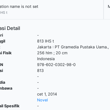
ation name is not set
IHS t
si Detail
ri
-
gil
813 IHS t
t
Jakarta
:
PT Gramedia Pustaka Uama
.,
i Fisik
256 hlm ; 20 cm
Indonesia
SN
978-602-0302-98-0
si
813
-
dia
-
embawa
-
cet 1, 2014
Novel
il Spesifik
-