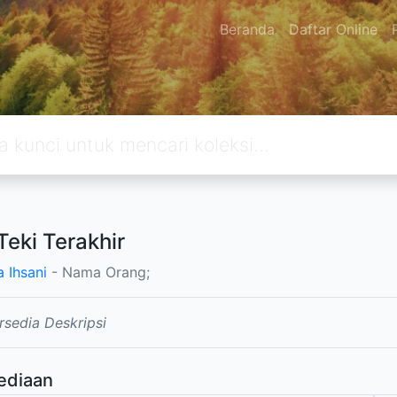
Beranda
Daftar Online
Teki Terakhir
a Ihsani
- Nama Orang;
rsedia Deskripsi
ediaan