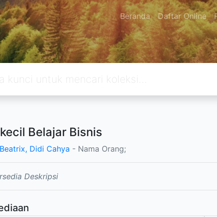
Beranda
Daftar Online
kecil Belajar Bisnis
 Beatrix, Didi Cahya
- Nama Orang;
rsedia Deskripsi
ediaan