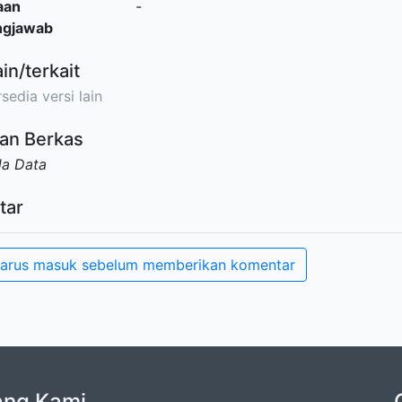
aan
-
ngjawab
ain/terkait
sedia versi lain
an Berkas
da Data
tar
arus masuk sebelum memberikan komentar
ang Kami