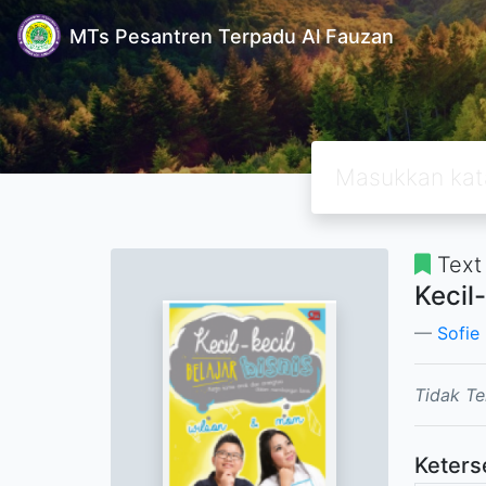
MTs Pesantren Terpadu Al Fauzan
Text
Kecil-
Sofie
Tidak Te
Keters