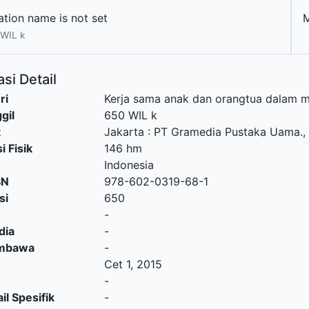
ation name is not set
WIL k
si Detail
ri
Kerja sama anak dan orangtua dalam 
gil
650 WIL k
t
Jakarta
:
PT Gramedia Pustaka Uama
.,
i Fisik
146 hm
Indonesia
SN
978-602-0319-68-1
si
650
-
dia
-
embawa
-
Cet 1, 2015
-
il Spesifik
-