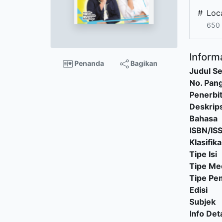
#
Loc
650 
Informa
Penanda
Bagikan
Judul Se
No. Pang
Penerbi
Deskrips
Bahasa
ISBN/IS
Klasifika
Tipe Isi
Tipe Me
Tipe P
Edisi
Subjek
Info Deta