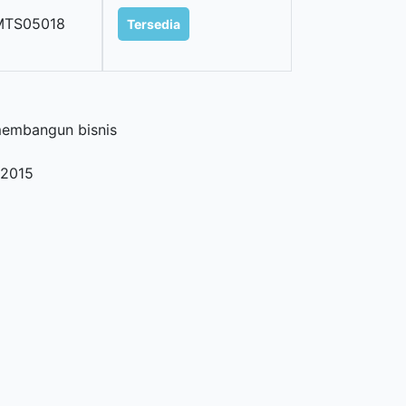
MTS05018
Tersedia
membangun bisnis
2015