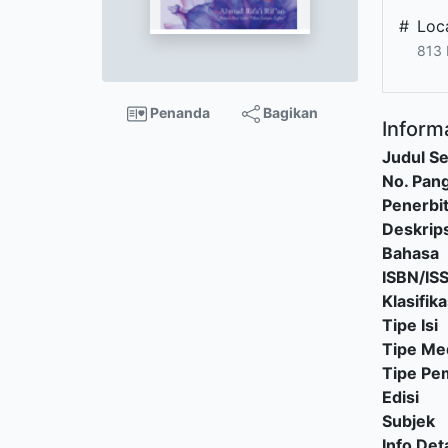
#
Loc
813 
Penanda
Bagikan
Informa
Judul Se
No. Pang
Penerbi
Deskrips
Bahasa
ISBN/IS
Klasifika
Tipe Isi
Tipe Me
Tipe P
Edisi
Subjek
Info Deta