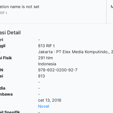
ation name is not set
RIF t
si Detail
ri
-
gil
813 RIF t
t
Jakarta
:
PT Elex Media Komputindo
.,
i Fisik
291 hlm
Indonesia
SN
978-602-0200-92-7
si
813
-
dia
-
embawa
-
cet 13, 2016
Novel
il Spesifik
-