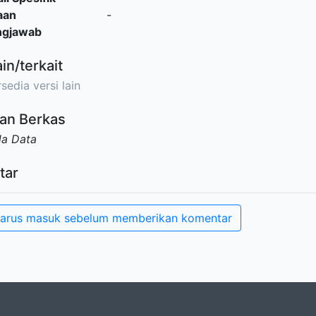
aan
-
ngjawab
ain/terkait
sedia versi lain
an Berkas
da Data
tar
arus masuk sebelum memberikan komentar