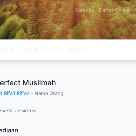
Beranda
Daftar Online
erfect Muslimah
Rifa'i Rif'an
- Nama Orang;
rsedia Deskripsi
ediaan