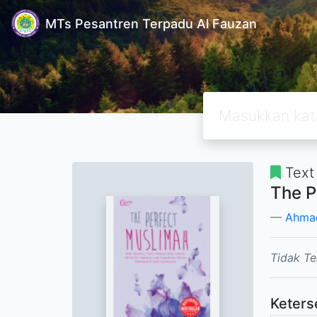
MTs Pesantren Terpadu Al Fauzan
Text
The P
Ahmad 
Tidak Te
Keters