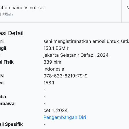
ation name is not set
1 ESM r
si Detail
ri
seni mengistirahatkan emosi untuk seti
gil
158.1 ESM r
t
jakarta Selatan
:
Qafaz
.,
2024
i Fisik
339 hlm
Indonesia
SN
978-623-6219-79-9
si
158.1
-
dia
-
embawa
-
cet 1, 2024
Pengembangan Diri
il Spesifik
-