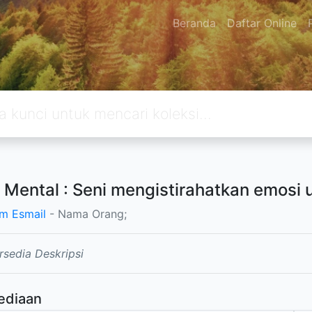
Beranda
Daftar Online
 Mental : Seni mengistirahatkan emosi u
m Esmail
- Nama Orang;
rsedia Deskripsi
ediaan