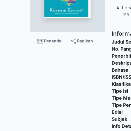
#
Loc
158.
Informa
Penanda
Bagikan
Judul Se
No. Pang
Penerbi
Deskrips
Bahasa
ISBN/IS
Klasifika
Tipe Isi
Tipe Me
Tipe P
Edisi
Subjek
Info Deta