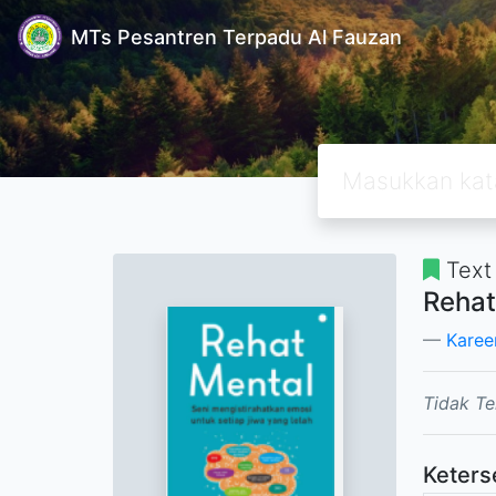
MTs Pesantren Terpadu Al Fauzan
Text
Rehat
Karee
Tidak Te
Keters