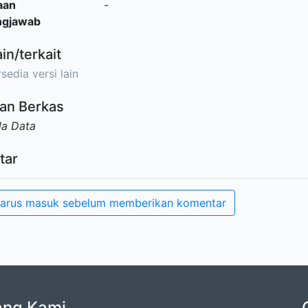
aan
-
ngjawab
ain/terkait
sedia versi lain
an Berkas
da Data
tar
arus masuk sebelum memberikan komentar
ang Kami