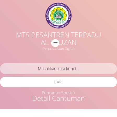
MTS PESANTREN TERPADU
AL FAUZAN
Perpustakaan Digital
CARI
Pencarian Spesifik
Detail Cantuman