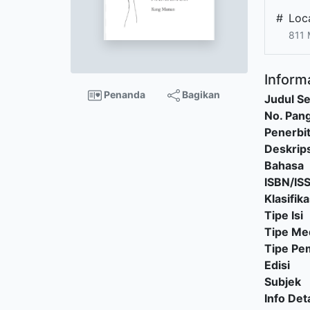
#
Loc
811
Informa
Penanda
Bagikan
Judul Se
No. Pang
Penerbi
Deskrips
Bahasa
ISBN/IS
Klasifika
Tipe Isi
Tipe Me
Tipe P
Edisi
Subjek
Info Deta