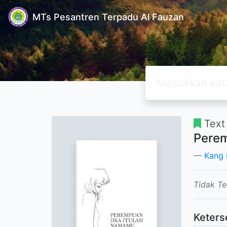
MTs Pesantren Terpadu Al Fauzan
Text
Perem
Kang
Tidak Te
Keters