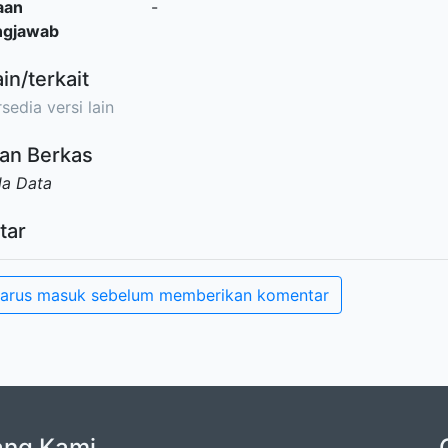
aan
-
ngjawab
ain/terkait
sedia versi lain
an Berkas
da Data
tar
arus masuk sebelum memberikan komentar
ang Kami