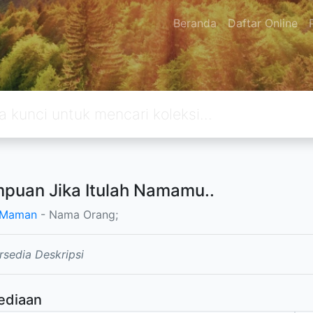
Beranda
Daftar Online
puan Jika Itulah Namamu..
 Maman
- Nama Orang;
rsedia Deskripsi
ediaan