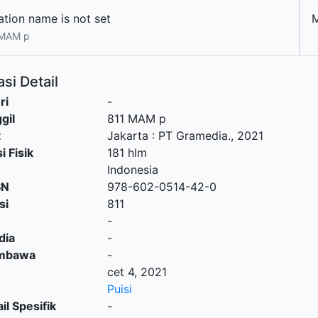
ation name is not set
 MAM p
si Detail
ri
-
gil
811 MAM p
t
Jakarta
:
PT Gramedia
.,
2021
i Fisik
181 hlm
Indonesia
SN
978-602-0514-42-0
si
811
-
dia
-
embawa
-
cet 4, 2021
Puisi
il Spesifik
-