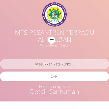
MTS PESANTREN TERPADU
AL FAUZAN
Perpustakaan Digital
CARI
Pencarian Spesifik
Detail Cantuman