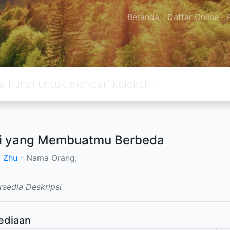
Beranda
Daftar Online
i yang Membuatmu Berbeda
 Zhu
- Nama Orang;
rsedia Deskripsi
ediaan