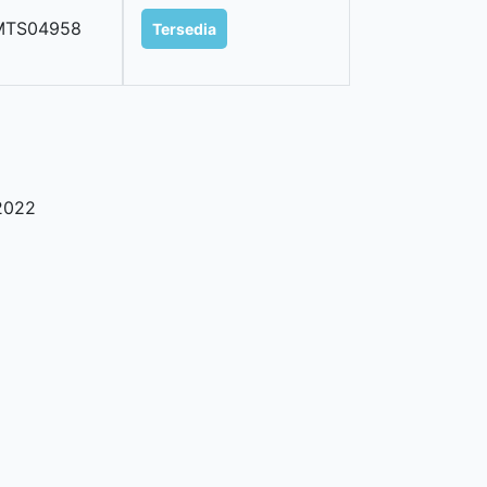
MTS04958
Tersedia
2022