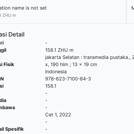
ation name is not set
1 ZHU m
si Detail
ri
-
gil
158.1 ZHU m
t
jakarta Selatan
:
transmedia pustaka
.,
i Fisik
x, 190 hlm ; 13 x 19 cm
Indonesia
SN
978-623-7100-84-3
si
158.1
-
dia
-
embawa
-
Cet 1, 2022
-
il Spesifik
-