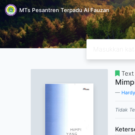
MTs Pesantren Terpadu Al Fauzan
Text
Mimp
Hardy
Tidak Te
Keters