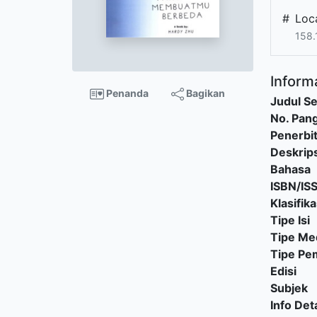
#
Loc
158.
Informa
Penanda
Bagikan
Judul Se
No. Pang
Penerbi
Deskrips
Bahasa
ISBN/IS
Klasifika
Tipe Isi
Tipe Me
Tipe P
Edisi
Subjek
Info Deta