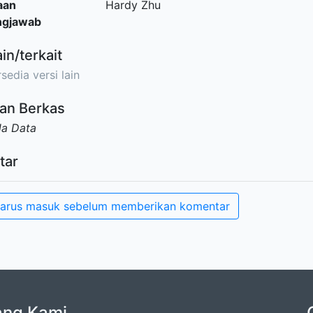
aan
Hardy Zhu
ngjawab
ain/terkait
sedia versi lain
an Berkas
da Data
tar
arus masuk sebelum memberikan komentar
ang Kami