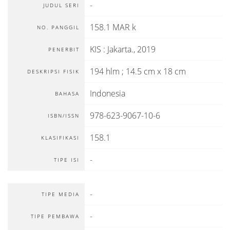
-
JUDUL SERI
158.1 MAR k
NO. PANGGIL
KIS
:
Jakarta
.,
2019
PENERBIT
194 hlm ; 14.5 cm x 18 cm
DESKRIPSI FISIK
Indonesia
BAHASA
978-623-9067-10-6
ISBN/ISSN
158.1
KLASIFIKASI
-
TIPE ISI
-
TIPE MEDIA
-
TIPE PEMBAWA