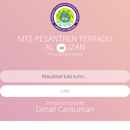
MTS PESANTREN TERPADU
AL FAUZAN
Perpustakaan Digital
CARI
Pencarian Spesifik
Detail Cantuman