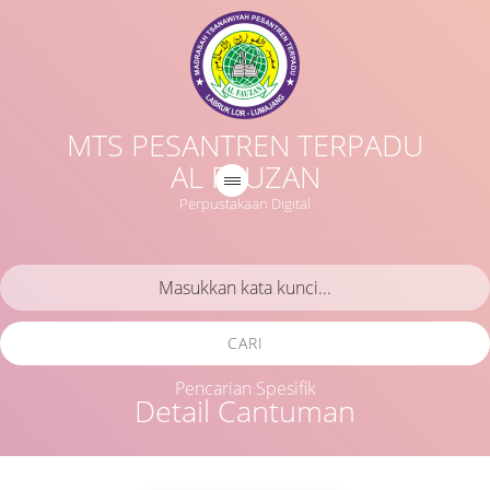
MTS PESANTREN TERPADU
AL FAUZAN
Perpustakaan Digital
CARI
Pencarian Spesifik
Detail Cantuman