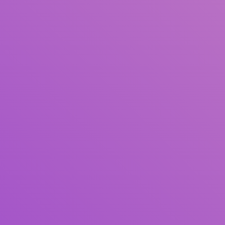
Judul
Pengarang
Subjek
ISBN/ISSN
Tipe Koleksi
Lokasi
GMD