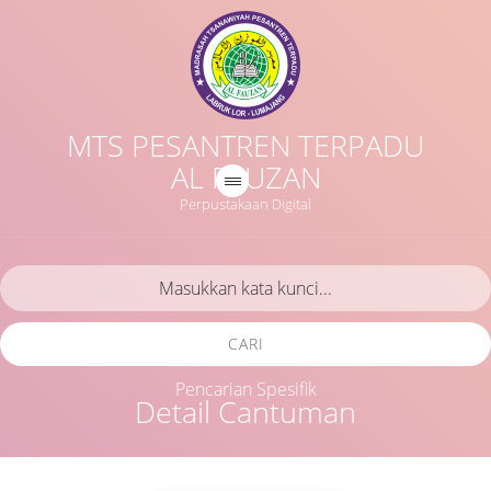
MTS PESANTREN TERPADU
AL FAUZAN
Perpustakaan Digital
CARI
Pencarian Spesifik
Detail Cantuman