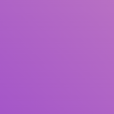
Judul
Pengarang
Subjek
ISBN/ISSN
Tipe Koleksi
Lokasi
GMD