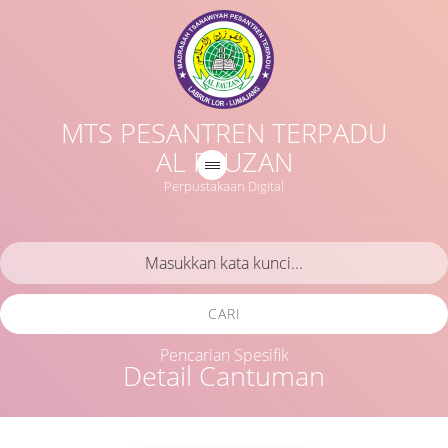
MTS PESANTREN TERPADU
AL FAUZAN
Perpustakaan Digital
CARI
Pencarian Spesifik
Detail Cantuman