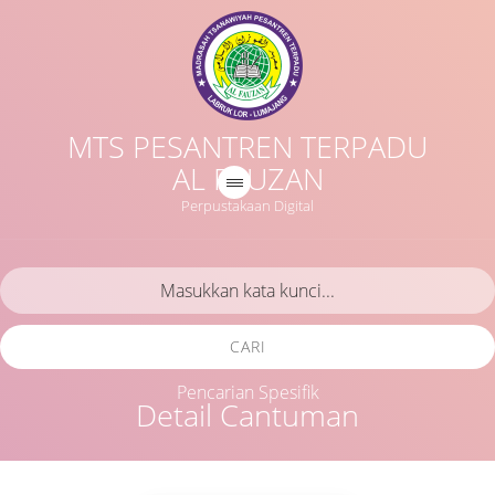
MTS PESANTREN TERPADU
AL FAUZAN
Perpustakaan Digital
CARI
Pencarian Spesifik
Detail Cantuman