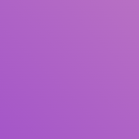
Judul
Pengarang
Subjek
ISBN/ISSN
Tipe Koleksi
Lokasi
GMD